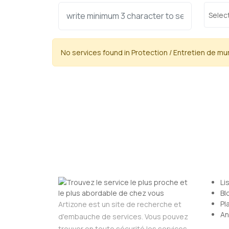
Select
No services found in Protection / Entretien de mu
Li
Bl
Pl
Artizone est un site de recherche et
An
d'embauche de services. Vous pouvez
trouver en toute sécurité les services