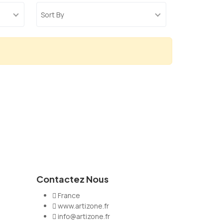
Sort By
Contactez Nous
France
www.artizone.fr
info@artizone.fr