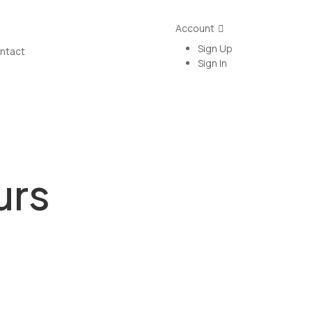
Account
Sign Up
ntact
Sign In
urs