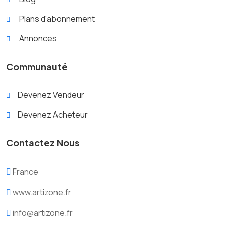
Plans d'abonnement
Annonces
Communauté
Devenez Vendeur
Devenez Acheteur
X
Contactez Nous
Cookies & confidentialité
Ce site utilise des cookies pour améliorer
France
l'expérience utilisateur et garantir un
fonctionnement efficace du site Web. L’avis
www.artizone.fr
relatif aux cookies fait partie de ce qui suit.
Pour des informations plus détaillées sur
info@artizone.fr
notre entreprise et la protection des